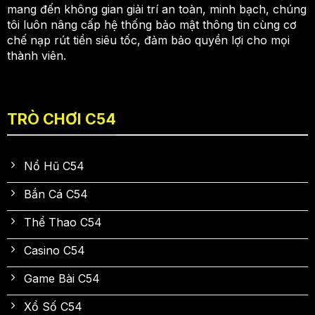
mang đến không gian giải trí an toàn, minh bạch, chúng
tôi luôn nâng cấp hệ thống bảo mật thông tin cùng cơ
chế nạp rút tiền siêu tốc, đảm bảo quyền lợi cho mọi
thành viên.
TRÒ CHƠI C54
Nổ Hũ C54
Bắn Cá C54
Thể Thao C54
Casino C54
Game Bài C54
Xổ Số C54