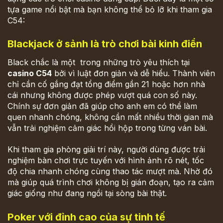
tựa game nổi bật mà bạn không thể bỏ lỡ khi tham gia
C54:
Blackjack ở sảnh là trò chơi bài kinh điển
Black chắc là một trong những trò yêu thích tại
casino C54
bởi vì luật đơn giản và dễ hiểu. Thành viên
chỉ cần cố gắng đạt tổng điểm gần 21 hoặc hơn nhà
cái nhưng không được phép vượt quá con số này.
Chính sự đơn giản đã giúp cho anh em có thể làm
quen nhanh chóng, không cần mất nhiều thời gian mà
vẫn trải nghiệm cảm giác hồi hộp trong từng ván bài.
Khi tham gia phòng giải trí này, người dùng được trải
nghiệm bàn chơi trực tuyến với hình ảnh rõ nét, tốc
độ chia nhanh chóng cùng thao tác mượt mà. Nhờ đó
mà giúp quá trình chơi không bị gián đoạn, tạo ra cảm
giác giống như đang ngồi tại sòng bài thật.
Poker với đỉnh cao của sự tinh tế