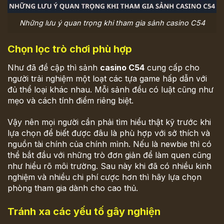
Những lưu ý quan trọng khi tham gia sảnh casino C54
Chọn lọc trò chơi phù hợp
Như đã đề cập thì sảnh
casino C54
cung cấp cho
người trải nghiệm một loạt các tựa game hấp dẫn với
đủ thể loại khác nhau. Mỗi sảnh đều có luật cũng như
mẹo và cách tính điểm riêng biệt.
Vậy nên mọi người cần phải tìm hiểu thật kỹ trước khi
lựa chọn để biết được đâu là phù hợp với sở thích và
nguồn tài chính của chính mình. Nếu là newbie thì có
thể bắt đầu với những trò đơn giản để làm quen cũng
như hiểu rõ môi trường. Sau này khi đã có nhiều kinh
nghiệm và nhiều chi phí cược hơn thì hãy lựa chọn
phòng tham gia dành cho cao thủ.
Tránh xa các yếu tố gây nghiện