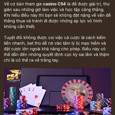
Về cơ bản tham gia
casino C54
là để được giải trí, thư
giãn sau những giờ làm việc và học tập căng thẳng.
Khi hiểu điều này thì bạn sẽ không đặt nặng về vấn đề
thắng thua và tránh đi được những áp lực vô hình
không cần thiết.
Tuyệt đối không được coi việc cá cược là cách kiếm
tiền nhanh, bet thủ dễ rơi vào tâm lý bị mạo hiểm và
đặt cược lớn ngoài khả năng cho phép. Điều này có
thể dẫn đến những quyết định cực kỳ sai lầm và thậm
chí là có thể ra về trắng tay.