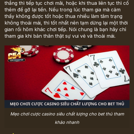
thắng thì tiếp tục chơi mãi, hoặc khi thua liên tục thì cố
thêm để gỡ lại tiền. Nếu trong lúc tham gia mà cảm
thấy không được tốt hoặc thua nhiều làm tâm trạng
không thoải mái, thì tốt nhất nên tạm dừng lại một thời
gian rồi hôm khác chơi tiếp. Nói chung là bạn hãy chỉ
tham gia khi bản thân thật sự vui vẻ và thoải mái.
Mẹo chơi cược casino siêu chất lượng cho bet thủ tham
khảo nhanh