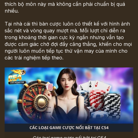
thích bộ môn này mà không cần phải chuẩn bị quá
nhiều.
Tại nhà cái thì bàn cược luôn có thiết kế với hình ảnh
sắc nét và vòng quay mượt mà. Mỗi lượt chỉ diễn ra
trong khoảng thời gian cực kỳ ngắn nhưng vẫn tạo
được cảm giác chờ đợi đầy căng thẳng, khiến cho mọi
người luôn muốn tiếp tục thử vận may của mình cho
các trải nghiệm tiếp theo.
Các loại game cược nổi bật tại C54