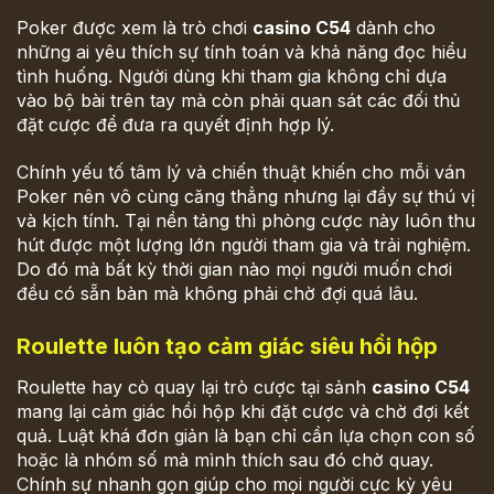
Poker được xem là trò chơi
casino C54
dành cho
những ai yêu thích sự tính toán và khả năng đọc hiểu
tình huống. Người dùng khi tham gia không chỉ dựa
vào bộ bài trên tay mà còn phải quan sát các đối thủ
đặt cược để đưa ra quyết định hợp lý.
Chính yếu tố tâm lý và chiến thuật khiến cho mỗi ván
Poker nên vô cùng căng thẳng nhưng lại đầy sự thú vị
và kịch tính. Tại nền tảng thì phòng cược này luôn thu
hút được một lượng lớn người tham gia và trải nghiệm.
Do đó mà bất kỳ thời gian nào mọi người muốn chơi
đều có sẵn bàn mà không phải chờ đợi quá lâu.
Roulette luôn tạo cảm giác siêu hồi hộp
Roulette hay cò quay lại trò cược tại sảnh
casino C54
mang lại cảm giác hồi hộp khi đặt cược và chờ đợi kết
quả. Luật khá đơn giản là bạn chỉ cần lựa chọn con số
hoặc là nhóm số mà mình thích sau đó chờ quay.
Chính sự nhanh gọn giúp cho mọi người cực kỳ yêu