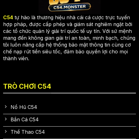
C54
tự hào là thương hiệu nhà cái cá cược trực tuyến
hợp pháp, được cấp phép và giám sát nghiêm ngặt bởi
các tổ chức quản lý giải trí quốc tế uy tín. Với sứ mệnh
mang đến không gian giải trí an toàn, minh bạch, chúng
tôi luôn nâng cấp hệ thống bảo mật thông tin cùng cơ
chế nạp rút tiền siêu tốc, đảm bảo quyền lợi cho mọi
thành viên.
TRÒ CHƠI C54
Nổ Hũ C54
Bắn Cá C54
Thể Thao C54