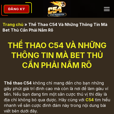
Bỏ
qua
ĐĂNG KÝ
nội
dung
Trang chủ
»
Thể Thao C54 Và Những Thông Tin Mà
Bet Thủ Cần Phải Nắm Rõ
THỂ THAO C54 VÀ NHỮNG
THÔNG TIN MÀ BET THỦ
CẦN PHẢI NẮM RÕ
Thể thao C54
không chỉ mang đến cho bạn những
giây phút giải trí đỉnh cao mà còn là nơi để làm giàu ví
tiền. Nếu bạn đang tìm một sân cược thú vị thì đây là
địa chỉ không bỏ qua được. Hãy cùng với
C54
tìm hiểu
nhanh về sân cược đình đám này trong nội dung bài
viết bên dưới đây.