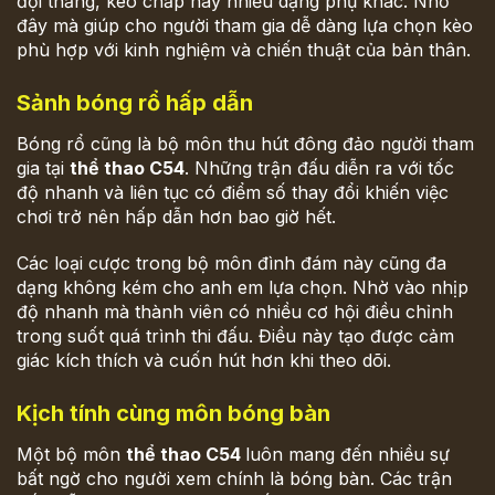
đội thắng, kèo chấp hay nhiều dạng phụ khác. Nhờ
đây mà giúp cho người tham gia dễ dàng lựa chọn kèo
phù hợp với kinh nghiệm và chiến thuật của bản thân.
Sảnh bóng rổ hấp dẫn
Bóng rổ cũng là bộ môn thu hút đông đảo người tham
gia tại
thể thao C54
. Những trận đấu diễn ra với tốc
độ nhanh và liên tục có điểm số thay đổi khiến việc
chơi trở nên hấp dẫn hơn bao giờ hết.
Các loại cược trong bộ môn đình đám này cũng đa
dạng không kém cho anh em lựa chọn. Nhờ vào nhịp
độ nhanh mà thành viên có nhiều cơ hội điều chỉnh
trong suốt quá trình thi đấu. Điều này tạo được cảm
giác kích thích và cuốn hút hơn khi theo dõi.
Kịch tính cùng môn bóng bàn
Một bộ môn
thể thao C54
luôn mang đến nhiều sự
bất ngờ cho người xem chính là bóng bàn. Các trận