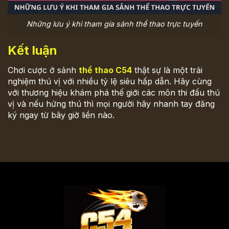
Những lưu ý khi tham gia sảnh thể thao trực tuyến
Kết luận
Chơi cược ở sảnh
thể thao C54
thật sự là một trải
nghiệm thú vị với nhiều tỷ lệ siêu hấp dẫn. Hãy cùng
với thương hiệu khám phá thế giới các môn thi đấu thú
vị và nếu hứng thú thì mọi người hãy nhanh tay đăng
ký ngay từ bây giờ liền nào.