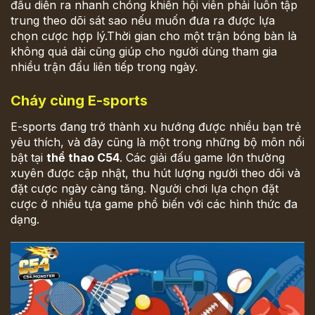
đấu diễn ra nhanh chóng khiến hội viên phải luôn tập
trung theo dõi sát sao nếu muốn đưa ra được lựa
chọn cược hợp lý.Thời gian cho một trận bóng bàn là
không quá dài cũng giúp cho người dùng tham gia
nhiều trận đấu liên tiếp trong ngày.
Cháy cùng E-sports
E-sports đang trở thành xu hướng được nhiều bạn trẻ
yêu thích, và đây cũng là một trong những bộ môn nổi
bật tại
thể thao C54
. Các giải đấu game lớn thường
xuyên được cập nhật, thu hút lượng người theo dõi và
đặt cược ngày càng tăng. Người chơi lựa chọn đặt
cược ở nhiều tựa game phổ biến với các hình thức đa
dạng.