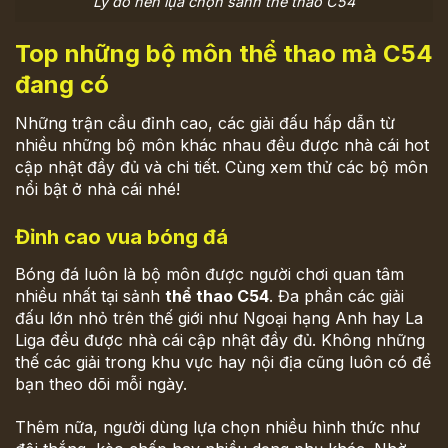
Lý do nên lựa chọn sảnh thể thao C54
Top những bộ môn thể thao mà C54
đang có
Những trận cầu đỉnh cao, các giải đấu hấp dẫn từ
nhiều những bộ môn khác nhau đều được nhà cái hot
cập nhật đầy đủ và chi tiết. Cùng xem thử các bộ môn
nổi bật ở nhà cái nhé!
Đỉnh cao vua bóng đá
Bóng đá luôn là bộ môn được người chơi quan tâm
nhiều nhất tại sảnh
thể thao C54
. Đa phần các giải
đấu lớn nhỏ trên thế giới như Ngoại hạng Anh hay La
Liga đều được nhà cái cập nhật đầy đủ. Không những
thế các giải trong khu vực hay nội địa cũng luôn có để
bạn theo dõi mỗi ngày.
Thêm nữa, người dùng lựa chọn nhiều hình thức như