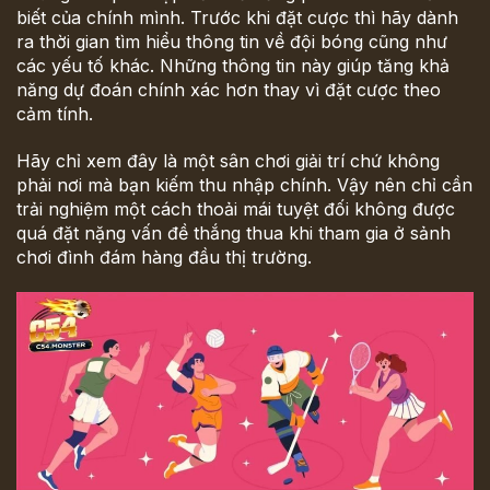
biết của chính mình. Trước khi đặt cược thì hãy dành
ra thời gian tìm hiểu thông tin về đội bóng cũng như
các yếu tố khác. Những thông tin này giúp tăng khả
năng dự đoán chính xác hơn thay vì đặt cược theo
cảm tính.
Hãy chỉ xem đây là một sân chơi giải trí chứ không
phải nơi mà bạn kiếm thu nhập chính. Vậy nên chỉ cần
trải nghiệm một cách thoải mái tuyệt đối không được
quá đặt nặng vấn đề thắng thua khi tham gia ở sảnh
chơi đình đám hàng đầu thị trường.